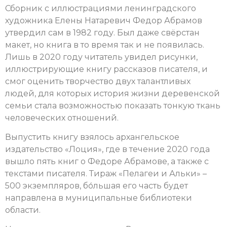
Сборник с иллюстрациями ленинградского
художника Елены Натаревич Федор Абрамов
утвердил сам в 1982 году. Был даже свёрстан
макет, но книга в то время так и не появилась.
Лишь в 2020 году читатель увидел рисунки,
иллюстрирующие книгу рассказов писателя, и
смог оценить творчество двух талантливых
людей, для которых история жизни деревенской
семьи стала возможностью показать тонкую ткань
человеческих отношений.
Выпустить книгу взялось архангельское
издательство «Лоция», где в течение 2020 года
вышло пять книг о Федоре Абрамове, а также с
текстами писателя. Тираж «Пелагеи и Альки» –
500 экземпляров, бо́льшая его часть будет
направлена в муниципальные библиотеки
области.