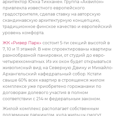
архитектор Юкка Тикканен. Группа «Аквилон»
привлекла известного европейского
градостроителя, сделав ставку на авторскую
скандинавскую архитектурную концепцию,
традиционное финское качество и европейский
уровень комфорта.
ЖК «Ривер Парк»
состоит 5-ти секций высотой в
7, 10 и 11 этажей. В нем спроектированы квартиры
разнообразной панировки, от студий до евро-
четырехкомнатных. Из их окон будет открываться
живописный вид на Северную Двину и Михайло-
Архангельский кафедральный собор. Кстати
свыше 60% всех квартир в строящемся жилом
комплексе уже приобретено горожанами по
договорам долевого участия в полном
соответствии с 214-м федеральным законом.
Жилой комплекс располагает собственным
подземным паркингом, куда жильцы смогут