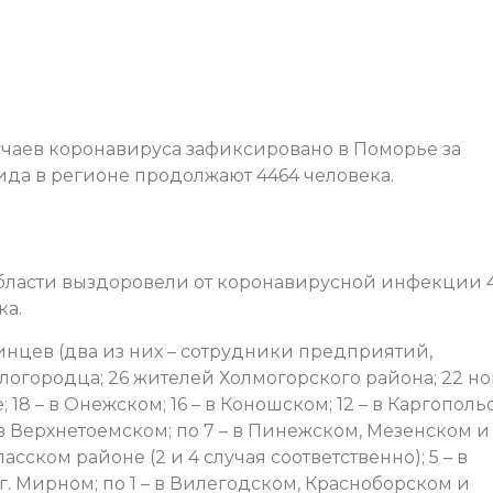
чаев коронавируса зафиксировано в Поморье за
ида в регионе продолжают 4464 человека.
области выздоровели от коронавирусной инфекции 
ка.
инцев (два из них – сотрудники предприятий,
логородца; 26 жителей Холмогорского района; 22 н
18 – в Онежском; 16 – в Коношском; 12 – в Каргополь
– в Верхнетоемском; по 7 – в Пинежском, Мезенском и
ласском районе (2 и 4 случая соответственно); 5 – в
в г. Мирном; по 1 – в Вилегодском, Красноборском и