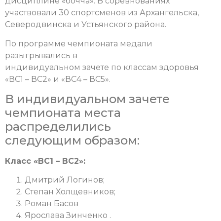
дисциплине «бочча». В соревнованиях
участвовали 30 спортсменов из Архангельска,
Северодвинска и Устьянского района.
По программе чемпионата медали
разыгрывались в
индивидуальном зачете по классам здоровья
«ВС1 – ВС2» и «ВС4 – ВС5».
В индивидуальном зачете
чемпионата места
распределились
следующим образом:
Класс «ВС1 – ВС2»:
Дмитрий Логинов;
Степан Холщевников;
Роман Басов
Ярослава Зинченко .