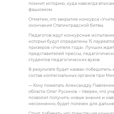
помнит историю, куда навсегда вписа
фашизмом.
Отметим, что закрытие конкурса «Учит
окончания Сталинградской битвы.
Педагогов ждут конкурсные испытания 
которых будут определены 15 лауреато
призеров «Учителя года». Лучших жде
представителей прессы, педагогическ
студентов педагогических вузов.
В результате будет назван победитель 
состав коллегиальных органов при М
— Хочу пожелать Александру Павленин
области Олег Русинов. – Уверен, что у
позволит получить новые знания и навы
несомненно, будет полезен для дальн
Стоит добавить, что трансляция конк