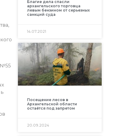
Благие дела спасли
архангельского торговца
левым бензином от серьезных
санкций суда
тва,
14.07.2021
кого
 №55
ых
ль
Посещение лесов в
Архангельской области
остаётся под запретом
ов
20.09.2024