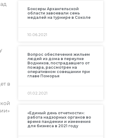
над
Боксеры Архангельской
области завоевали семь
медалей на турнире в Соколе
10.06.2021
у
Вопрос обеспечения жильем
людей из дома в переулке
Водников, пострадавшего от
пожара, рассмотрен на
оперативном совещании при
главе Поморья
ет в
01.02.2021
ской
сии»
«Единый день отчетности»:
работа надзорных органов во
время пандемии и изменения
для бизнеса в 2021 году