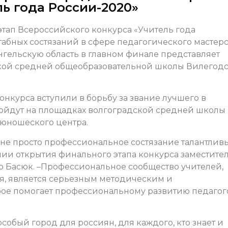
ь года России-2020»
этап Всероссийского конкурса «Учитель года
табных состязаний в сфере педагогического мастерс
ангельскую область в главном финале представляет
кой средней общеобразовательной школы Вилегодс
онкурса вступили в борьбу за звание лучшего в
ойдут на площадках волгоградской средней школы
-юношеского центра.
о не просто профессиональное состязание талантлив
нии открытия финального этапа конкурса заместите
 Басюк. –Профессиональное сообщество учителей,
мя, является серьезным методическим и
рое помогает профессиональному развитию педагог
особый город для россиян, для каждого, кто знает и