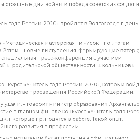
ны страшные дни войны и победа советских солдат 
ель года России-2020» пройдет в Волгограде в день
«Методическая мастерская» и «Урок», по итогам
в. Затем – новые выступления, формирующие пятерк
т специальная пресс-конференция с участием
ой и родительской общественности, школьников и
конкурса «Учитель года России-2020», который войд
инистерстве просвещения Российской Федерации.
у удачи, – говорит министр образования Архангель
частие в главном финале конкурса «Учитель года Рос
ки, которые пригодятся в работе. Такой опыт,
ейшего развития в профессии.
урсных испытаний будет доступна в официальном