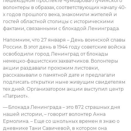
пешеходном проспекте Чумбарова-Лучинского
волонтеры в образах, соответствующих началу 40-
х годов прошлого века, знакомили жителей и
гостей областной столицы
с историческими
фактами, связанными с блокадой Ленинграда.
Напомним, что 27 января – День воинской славы
России. В этот день в 1944 году советские войска
освободили город Ленинград от блокады
немецко-фашистских захватчиков. Волонтеры
акции раздавали прохожим листовки,
рассказывали о памятной дате и предлагали
подписать открытки ныне живущим свидетелям
тех дней. Организатором акции выступил центр
«Патриот».
— Блокада Ленинграда – это 872 страшных дня
нашей истории, – говорит волонтер Анна
Ермолина. – Еще со школьных времен я знаю о
дневнике Тани Савичевой, в котором она