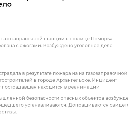
ело
газозаправочной станции в столице Поморья.
вана с ожогами. Возбуждено уголовное дело.
радала в результате пожара на на газозаправочной
тостроителей в городе Архангельске. Инцидент
с пострадавшая находится в реанимации.
ышленной безопасности опасных объектов возбужд
зошедшего устанавливаются. Допрашиваются свидет
ертизы.