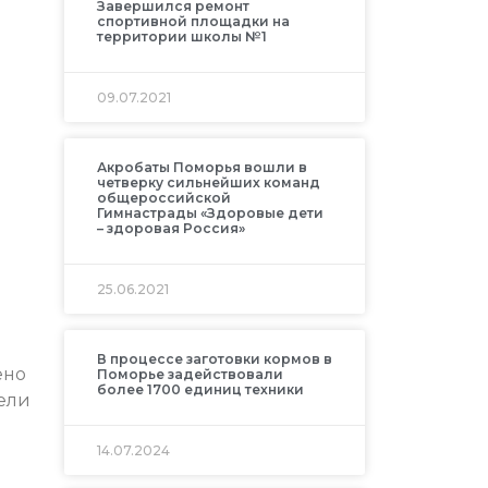
Завершился ремонт
спортивной площадки на
территории школы №1
09.07.2021
Акробаты Поморья вошли в
четверку сильнейших команд
общероссийской
Гимнастрады «Здоровые дети
– здоровая Россия»
25.06.2021
В процессе заготовки кормов в
ено
Поморье задействовали
более 1700 единиц техники
ели
14.07.2024