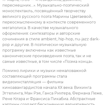
пересмешник…». Музыкально-поэтический
моноспектакль, посвящённый творчеству
великого русского поэта Марины Цветаевой,
переосмысленному в контексте современного
мегаполиса. В качестве музыкального
оформления: синтезаторы и авторские
сочинения в стиле ambient, hip-hop, nu-jazz dark-
pop и другие. В поэтически-музыкальную
программу включены как известные
канонические произведения поэта, так и не
самые известные, в том числе «Поэма конца».
Помимо лирики и музыки немаловажной
составляющей программы стала
видеоинсталляция — фильмы
киноавангардистов начала ХХ века: Викинга
Эггелинга, Ман Рэя, Ганса Рихтера, Фернана Леже,
Рене Клэра и Франсиса Пикабиа. Абстрактные
картины создают бесконечную вариативность