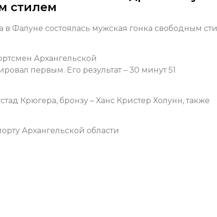
м стилем
ира в Фалуне состоялась мужская гонка свободным ст
ортсмен Архангельской
вал первым. Его результат – 30 минут 51
тад Крюгера, бронзу – Ханс Кристер Холунн, также
орту Архангельской области