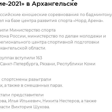
е-2021» в Архангельске
российские юношеские соревнования по бадминтону
л на базе центра развития спорта «Норд Арена».
или Министерство спорта
она России, министерство по делам молодежи и
 регионального центра спортивной подготовки
хангельской области.
группах вступили 163
 Санкт-Петербурга, Рязани, Республики Коми
й спортсмены разыграли
, а также в смешанных парах.
стали представители
а, Илья Илькевич, Никита Нестеров, а также
асти Виктория Шухова.