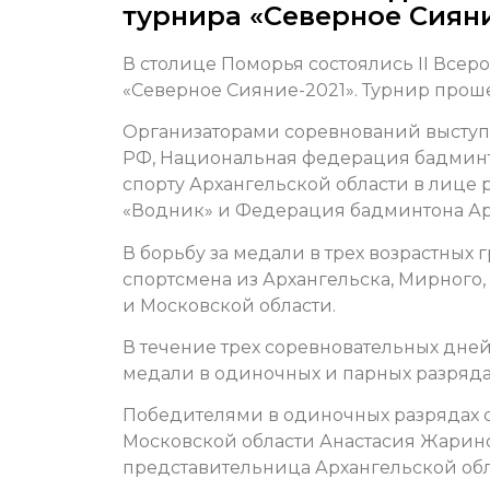
турнира «Северное Сияни
В столице Поморья состоялись II Все
«Северное Сияние-2021». Турнир проше
Организаторами соревнований выступ
РФ, Национальная федерация бадминт
спорту Архангельской области в лице
«Водник» и Федерация бадминтона Ар
В борьбу за медали в трех возрастных 
спортсмена из Архангельска, Мирного,
и Московской области.
В течение трех соревновательных дне
медали в одиночных и парных разрядах
Победителями в одиночных разрядах 
Московской области Анастасия Жаринов
представительница Архангельской обл