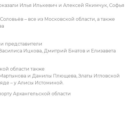
показали Илья Илькевич и Алексей Якимчук, Софья
оловьёв – все из Московской области, а также
ва
ли представители
Василиса Ицкова, Дмитрий Бнатов и Елизавета
кой области также
а Мартынова и Данилы Плющева, Златы Игловской
яде – у Алисы Истоминой.
орту Архангельской области