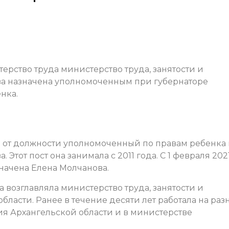
ерство труда министерство труда, занятости и
ва назначена уполномоченным при губернаторе
нка.
а
от должности уполномоченный по правам ребенка 
Этот пост она занимала с 2011 года. С 1 февраля 202
начена Елена Молчанова.
 возглавляла министерство труда, занятости и
ласти. Ранее в течение десяти лет работала на раз
ия Архангельской области и в министерстве