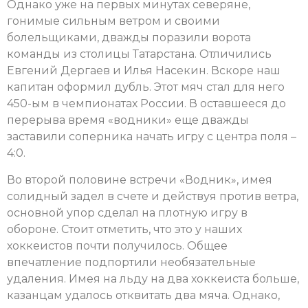
Однако уже на первых минутах северяне,
гонимые сильным ветром и своими
болельщиками, дважды поразили ворота
команды из столицы Татарстана. Отличились
Евгений Дергаев и Илья Насекин. Вскоре наш
капитан оформил дубль. Этот мяч стал для него
450-ым в чемпионатах России. В оставшееся до
перерыва время «водники» еще дважды
заставили соперника начать игру с центра поля –
4:0.
Во второй половине встречи «Водник», имея
солидный задел в счете и действуя против ветра,
основной упор сделал на плотную игру в
обороне. Стоит отметить, что это у наших
хоккеистов почти получилось. Общее
впечатление подпортили необязательные
удаления. Имея на льду на два хоккеиста больше,
казанцам удалось отквитать два мяча. Однако,