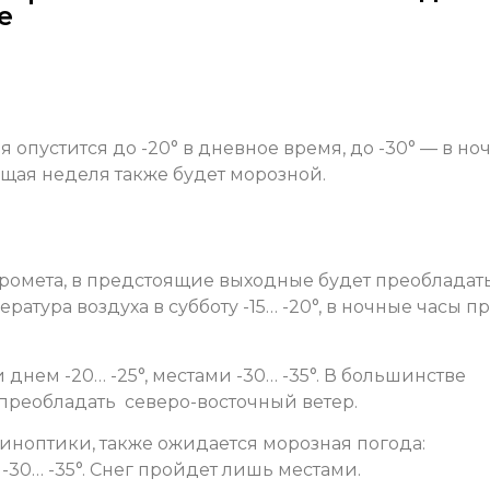
е
 опустится до -20° в дневное время, до -30° — в ноч
щая неделя также будет морозной.
омета, в предстоящие выходные будет преобладат
атура воздуха в субботу -15… -20°, в ночные часы п
 днем -20… -25°, местами -30… -35°. В большинстве
 преобладать северо-восточный ветер.
иноптики, также ожидается морозная погода:
 -30… -35°. Снег пройдет лишь местами.