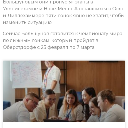
Большуновым они пропустят этапы в
Ульрисехамне и Нове-Место. А оставшихся в Осло
и Лиллехаммере пяти гонок явно не хватит, чтобы
изменить ситуацию.
Сейчас Большунов готовится к чемпионату мира
по лыжным гонкам, который пройдет в
Оберстдорфе с 25 февраля по 7 марта.