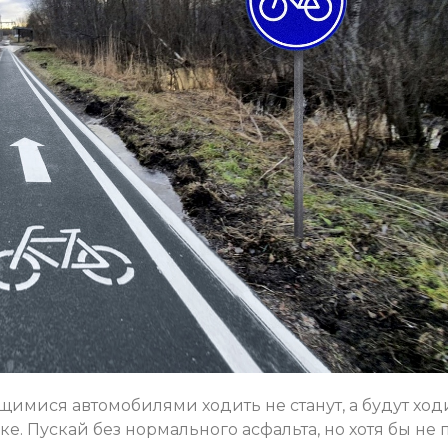
имися автомобилями ходить не станут, а будут ход
ке. Пускай без нормального асфальта, но хотя бы не 