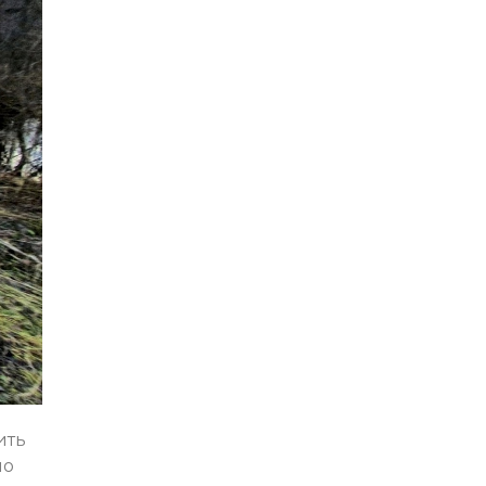
ить
по