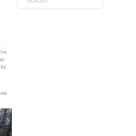
29.06.2021
а
е
ти.
ар
тву
пав