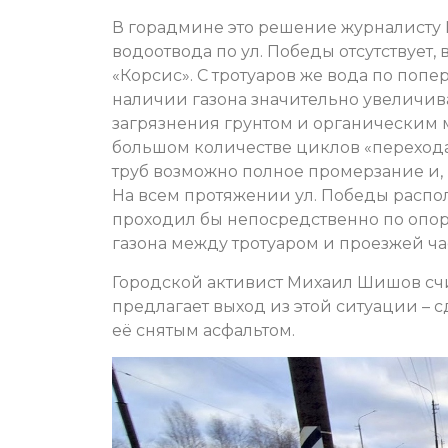
В горадмине это решение журналисту 
водоотвода по ул. Победы отсутствует,
«Корсис». С тротуаров же вода по поп
наличии газона значительно увеличива
загрязнения грунтом и органическим 
большом количестве циклов «перехода
труб возможно полное промерзание и, 
На всем протяжении ул. Победы распол
проходил бы непосредственно по опор
газона между тротуаром и проезжей ча
Городской активист Михаил Шишов счи
предлагает выход из этой ситуации – с
её снятым асфальтом.