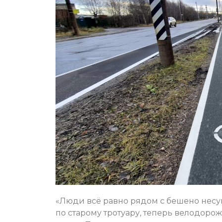
«Люди всё равно рядом с бешено несущ
по старому тротуару, теперь велодорож