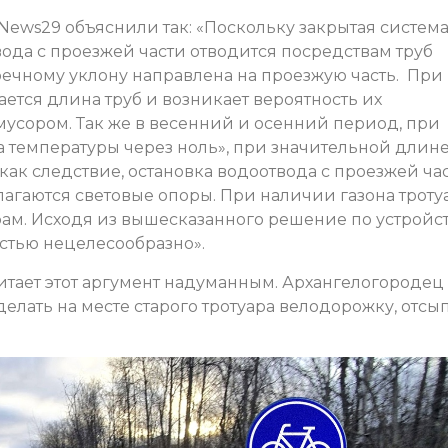
News29 объяснили так: «Поскольку закрытая систем
 вода с проезжей части отводится посредствам труб
еречному уклону направлена на проезжую часть. При
ется длина труб и возникает вероятность их
мусором. Так же в весенний и осенний период, при
 температуры через ноль», при значительной длин
как следствие, остановка водоотвода с проезжей час
агаются световые опоры. При наличии газона троту
ам. Исходя из вышесказанного решение по устройс
стью нецелесообразно».
тает этот аргумент надуманным. Архангелогородец
делать на месте старого тротуара велодорожку, отсы