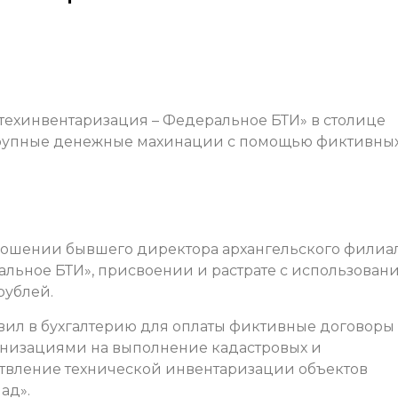
ехинвентаризация – Федеральное БТИ» в столице
крупные денежные махинации c помощью фиктивны
тношении бывшего директора архангельского филиа
льное БТИ», присвоении и растрате с использован
рублей.
авил в бухгалтерию для оплаты фиктивные договоры
низациями на выполнение кадастровых и
ствление технической инвентаризации объектов
ад».