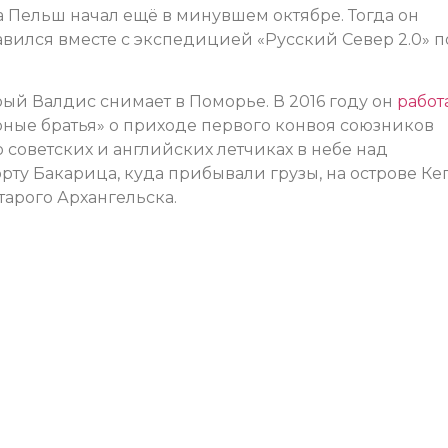
 Пельш начал ещё в минувшем октябре. Тогда он
равился вместе с экспедицией «Русский Север 2.0» п
рый Валдис снимает в Поморье. В 2016 году он
работ
ые братья» о приходе первого конвоя союзников
о советских и английских летчиках в небе над
ту Бакарица, куда прибывали грузы, на острове Кег
тарого Архангельска.