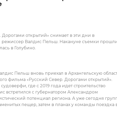
е
 Дорогами открытий» снимает в эти дни в
и режиссер Валдис Пельш. Накануне съемки прошли
лась в Голубино.
алдис Пельш вновь приехал в Архангельскую облас
го фильма «Русский Север. Дорогами открытий».
удоверфи, где с 2019 года идет строительство
дис встретился с губернатором Александром
истический потенциал региона. А уже сегодня груп
аменитых пещер, затем в планах у команды поездка 