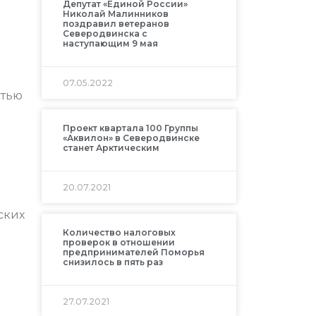
Депутат «Единой России»
Николай Малинников
поздравил ветеранов
Северодвинска с
наступающим 9 мая
07.05.2022
стью
Проект квартала 100 Группы
«Аквилон» в Северодвинске
станет Арктическим
20.07.2021
ских
Количество налоговых
проверок в отношении
предпринимателей Поморья
снизилось в пять раз
27.07.2021