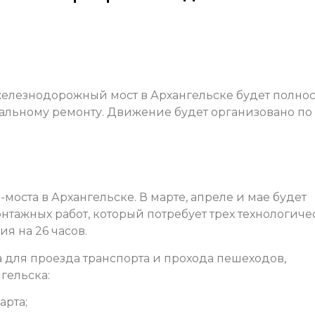
 железнодорожный мост в Архангельске будет полно
тальному ремонту. Движение будет организовано по
оста в Архангельске. В марте, апреле и мае будет
тажных работ, который потребует трех технологиче
я на 26 часов.
 для проезда транспорта и прохода пешеходов,
гельска:
арта;