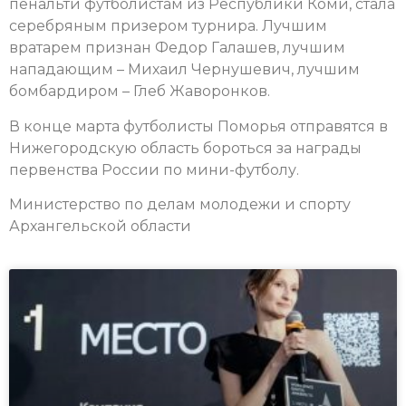
пенальти футболистам из Республики Коми, стала
серебряным призером турнира. Лучшим
вратарем признан Федор Галашев, лучшим
нападающим – Михаил Чернушевич, лучшим
бомбардиром – Глеб Жаворонков.
В конце марта футболисты Поморья отправятся в
Нижегородскую область бороться за награды
первенства России по мини-футболу.
Министерство по делам молодежи и спорту
Архангельской области