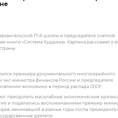
не
рхангельской 17-й школы и председателе счетной
ам книги «Система Кудрина». Картина расскажет о е
страны.
стоится премьера документального многосерийного
и экс-министра финансов России и председателя
ановлении экономики в период распада СССР.
омог преодолеть масштабные экономические кризис
астие и поделились воспоминаниями премьер-мини
ев, занимавший в разные годы посты президента 
осударсвенные деятели.