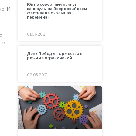
Юные северянки начнут
о. И
каникулы на Всероссийском
фестивале «Большая
перемена»
01.06.2021
а
 в
День Победы: торжества в
режиме ограничений
02.05.2021