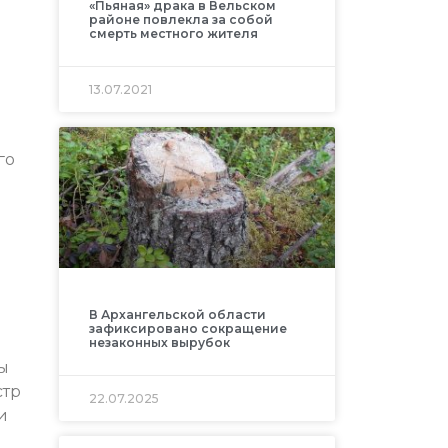
«Пьяная» драка в Вельском
районе повлекла за собой
смерть местного жителя
13.07.2021
го
В Архангельской области
зафиксировано сокращение
незаконных вырубок
ы
стр
22.07.2025
и