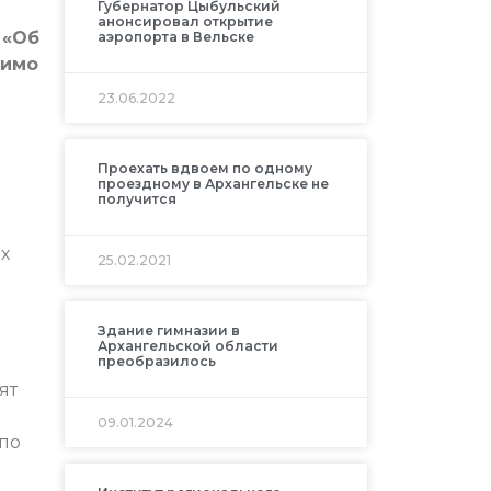
Губернатор Цыбульский
анонсировал открытие
 «Об
аэропорта в Вельске
димо
23.06.2022
Проехать вдвоем по одному
проездному в Архангельске не
получится
х
25.02.2021
Здание гимназии в
Архангельской области
преобразилось
ят
09.01.2024
 по