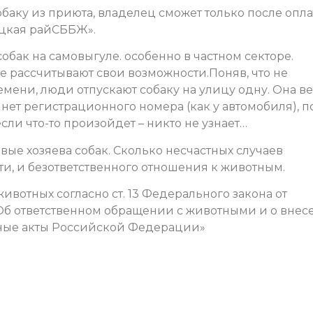
обаку из приюта, владелец сможет только после опл
ецкая райСББЖ».
обак на самовыгуле. особенно в частном секторе.
 не рассчитывают свои возможности.Поняв, что не
мени, люди отпускают собаку на улицу одну. Она в
 нет регистрационного номера (как у автомобиля), п
сли что-то произойдет – никто не узнает…
вые хозяева собак. Сколько несчастных случаев
ти, и безответственного отношения к животным.
вотных согласно ст. 13 Федерального закона от
9) «Об ответственном обращении с животными и о вне
ные акты Российской Федерации»