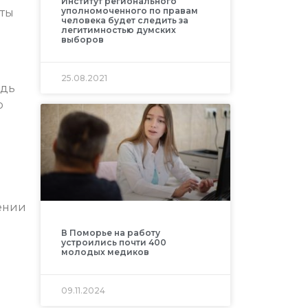
Институт регионального
уполномоченного по правам
аты
человека будет следить за
легитимностью думских
выборов
25.08.2021
едь
о
сении
В Поморье на работу
устроились почти 400
молодых медиков
09.11.2024