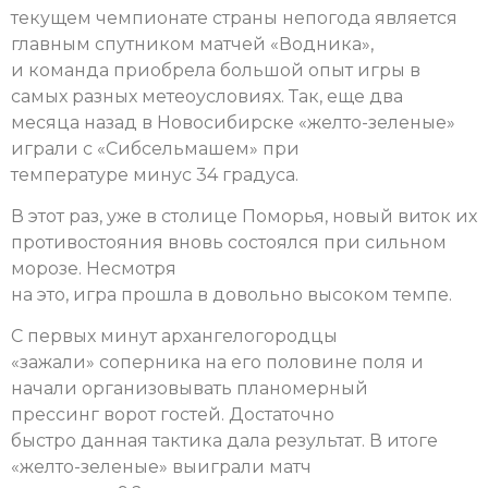
текущем чемпионате страны непогода является
главным спутником матчей «Водника»,
и команда приобрела большой опыт игры в
самых разных метеоусловиях. Так, еще два
месяца назад в Новосибирске «желто-зеленые»
играли с «Сибсельмашем» при
температуре минус 34 градуса.
В этот раз, уже в столице Поморья, новый виток их
противостояния вновь состоялся при сильном
морозе.
Несмотря
на это, игра прошла в довольно высоком темпе.
С первых минут архангелогородцы
«зажали» соперника на его половине поля и
начали организовывать планомерный
прессинг ворот гостей.
Достаточно
быстро данная тактика дала результат. В итоге
«желто-зеленые» выиграли матч