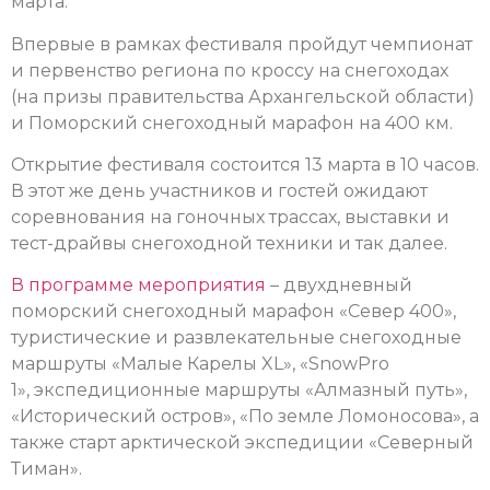
марта.
Впервые в рамках фестиваля пройдут чемпионат
и первенство региона по кроссу на снегоходах
(на призы правительства Архангельской области)
и Поморский снегоходный марафон на 400 км.
Открытие фестиваля состоится 13 марта в 10 часов.
В этот же день участников и гостей ожидают
соревнования на гоночных трассах, выставки и
тест-драйвы снегоходной техники и так далее.
В программе мероприятия
– д
вухдневный
поморский снегоходный марафон «Север 400»,
т
уристические и развлекательные снегоходные
маршруты «Малые Карелы XL», «SnowPro
1», экспедиционные маршруты «Алмазный путь»,
«Исторический остров», «По земле Ломоносова», а
также
с
тарт арктической экспедиции «Северный
Тиман».