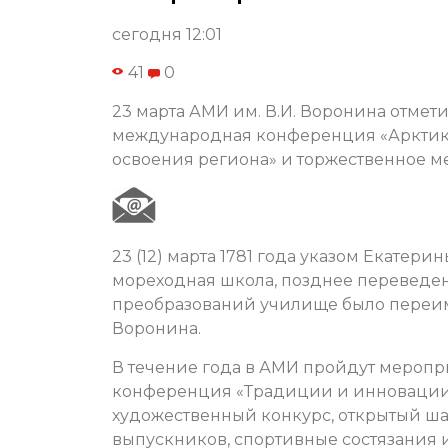
сегодня 12:01
41
0
23 марта АМИ им. В.И. Воронина отметит
международная конференция «Арктика:
освоения региона» и торжественное м
23 (12) марта 1781 года указом Екатери
мореходная школа, позднее переведенн
преобразований училище было переим
Воронина.
В течение года в АМИ пройдут меропр
конференция «Традиции и инновации в
художественный конкурс, открытый ша
выпускников, спортивные состязания и