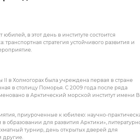
 юбилей, в этот день в институте состоится
 транспортная стратегия устойчивого развития и
ероприятие.
ны II в Холмогорах была учреждена первая в стране
ая в столицу Поморья. С 2009 года после ряда
еновано в Арктический морской институт имени В.
иятия, приуроченные к юбилею: научно-практическ
 образовании для развития Арктики», литературн
хматный турнир, день открытых дверей для
 другие.