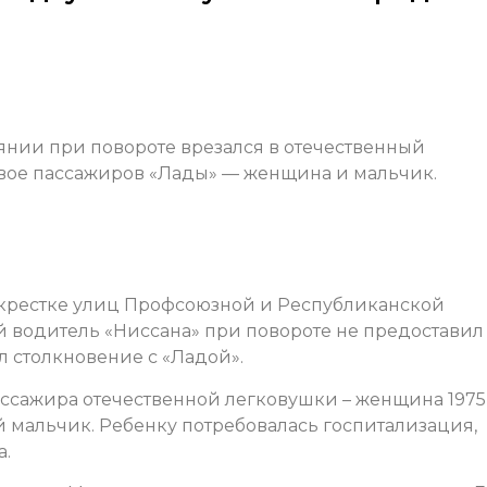
янии при повороте врезался в отечественный
 двое пассажиров «Лады» — женщина и мальчик.
екрестке улиц Профсоюзной и Республиканской
ий водитель «Ниссана» при повороте не предоставил
 столкновение с «Ладой».
ассажира отечественной легковушки – женщина 1975
мальчик. Ребенку потребовалась госпитализация,
а.