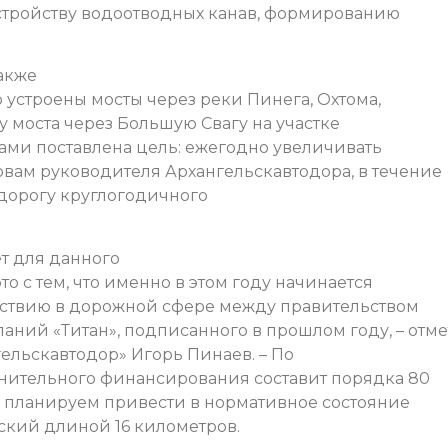
устройству водоотводных канав, формированию
акже
 устроены мосты через реки Пинега, Охтома,
у моста через Большую Свагу на участке
ми поставлена цель: ежегодно увеличивать
овам руководителя Архангельскавтодора, в течение
 дорогу круглогодичного
ет для данного
о с тем, что именно в этом году начинается
ствию в дорожной сфере между правительством
аний «Титан», подписанного в прошлом году, – отм
ельскавтодор» Игорь Пинаев. – По
нительного финансирования составит порядка 80
ы планируем привести в нормативное состояние
ский длиной 16 километров.