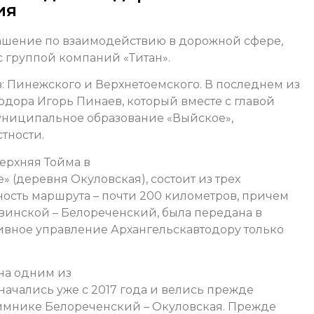
ия
глашение по взаимодействию в дорожной сфере,
с группой компаний «Титан».
: Пинежского и Верхнетоемского. В последнем из
дора Игорь Пинаев, который вместе с главой
униципальное образование «Выйское»,
тности.
ерхняя Тойма в
е»
(деревня Окуловская), состоит из трех
ость маршрута – почти 200 километров, причем
Двинской – Белореченский, была передана в
ивное управление Архангельскавтодору только
на одним из
начались уже с 2017 года и велись прежде
озимнике Белореченский – Окуловская. Прежде