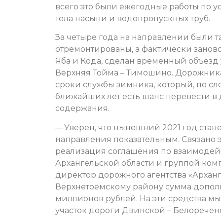
всего это были ежегодные работы по 
тела насыпи и водопропускных труб.
За четыре года на направлении были т
отремонтированы, а фактически заново
Яба и Кода, сделан временный объезд 
Верхняя Тойма – Тимошино. Дорожника
сроки службы зимника, который, по сл
ближайших лет есть шанс перевести в
содержания.
— Уверен, что нынешний 2021 год стан
направления показательным. Связано эт
реализация соглашения по взаимодей
Архангельской области и группой комп
директор дорожного агентства «Арханг
Верхнетоемскому району сумма допол
миллионов рублей. На эти средства м
участок дороги Двинской – Белоречен