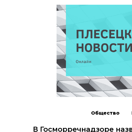
Общество
В Госморречнадзоре наз