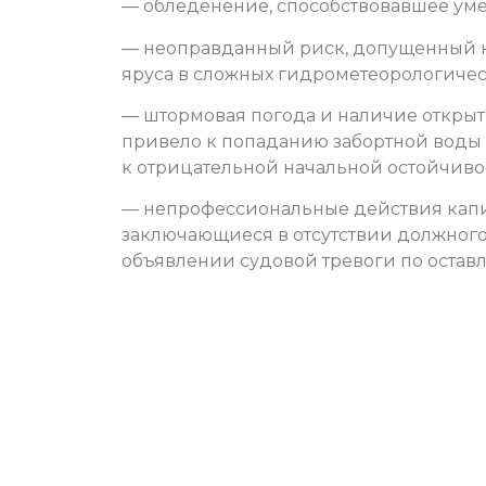
— обледенение, способствовавшее ум
— неоправданный риск, допущенный к
яруса в сложных гидрометеорологичес
— штормовая погода и наличие открыт
привело к попаданию забортной воды 
к отрицательной начальной остойчиво
— непрофессиональные действия капит
заключающиеся в отсутствии должного
объявлении судовой тревоги по остав