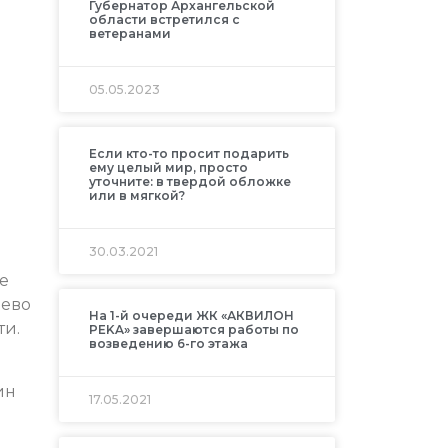
Губернатор Архангельской
области встретился с
ветеранами
05.05.2023
Если кто-то просит подарить
ему целый мир, просто
уточните: в твердой обложке
или в мягкой?
30.03.2021
е
цево
На 1-й очереди ЖК «АКВИЛОН
ти.
РEKA» завершаются работы по
возведению 6-го этажа
ин
17.05.2021