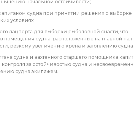
еньшению начальной остойчивости;
апитаном судна при принятии решения о выборке
ких условиях;
ого лацпорта для выборки рыболовной снасти, что
в помещения судна, расположенные на главной пал
сти, резкому увеличению крена и затоплению судна
ана судна и вахтенного старшего помощника капит
 контроля за остойчивостью судна и несвоевремен
лению судна экипажем.