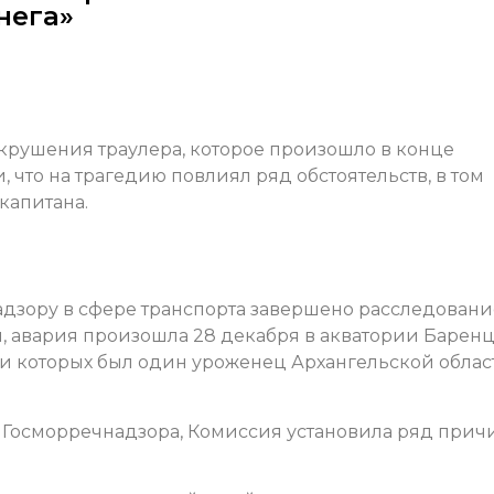
нега»
крушения траулера, которое произошло в конце
 что на трагедию повлиял ряд обстоятельств, в том
капитана.
дзору в сфере транспорта завершено расследовани
, авария произошла 28 декабря в акватории Барен
ди которых был один уроженец Архангельской облас
 Госморречнадзора, Комиссия установила ряд прич