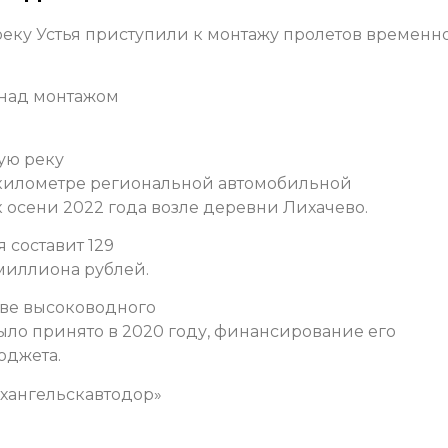
 реку Устья приступили к монтажу пролетов временн
 над монтажом
ую реку
м километре региональной автомобильной
к осени 2022 года возле деревни Лихачево.
 составит 129
 миллиона рублей.
тве высоководного
ыло принято в 2020 году, финансирование его
юджета.
рхангельскавтодор»