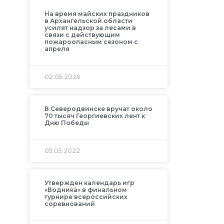
На время майских праздников
в Архангельской области
усилят надзор за лесами в
связи с действующим
пожароопасным сезоном с
апреля
02.05.2026
В Северодвинске вручат около
70 тысяч Георгиевских лент к
Дню Победы
05.05.2022
Утвержден календарь игр
«Водника» в финальном
турнире всероссийских
соревнований