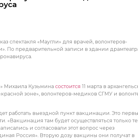
руса
оказ спектакля «Маугли» для врачей, волонтеров-
». По предварительной записи в здании драмтеатр
ронавируса.
и» Михаила Кузьмина
состоится
11 марта в архангель
«красной зоне», волонтеров-медиков СГМУ и волонт
дет работать выездной пункт вакцинации. Это перв
и. «Вакцинация там будет осуществляться только те
аписались и согласовали этот вопрос через
иная Россия». Вторую дозу вакцины они получат в