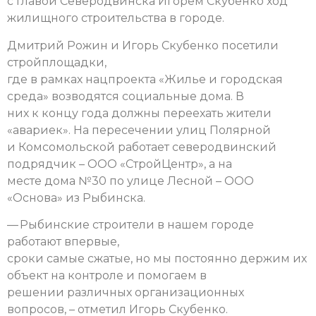
с главой Северодвинска Игорем Скубенко ход
жилищного строительства в городе.
Дмитрий Рожин и Игорь Скубенко посетили
стройплощадки,
где в рамках нацпроекта «Жилье и городская
среда» возводятся социальные дома. В
них к концу года должны переехать жители
«авариек». На пересечении улиц Полярной
и Комсомольской работает северодвинский
подрядчик – ООО «СтройЦентр», а на
месте дома №30 по улице Лесной – ООО
«Основа» из Рыбинска.
— Рыбинские строители в нашем городе
работают впервые,
сроки самые сжатые, но мы постоянно держим их
объект на контроле и помогаем в
решении различных организационных
вопросов, – отметил Игорь Скубенко.