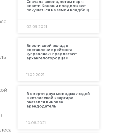
Сначала школа, потом парк:
власти Коноши продолжают
покушаться на земли кладбищ
все-
02.09.2021
Внести свой вклад в
составление рейтинга
«управляек» предлагают
оль
архангелогородцам
11.02.2021
кой
В смерти двух молодых людей
в котласской квартире
оказался виновен
арендодатель
0
10.08.2021
 леса