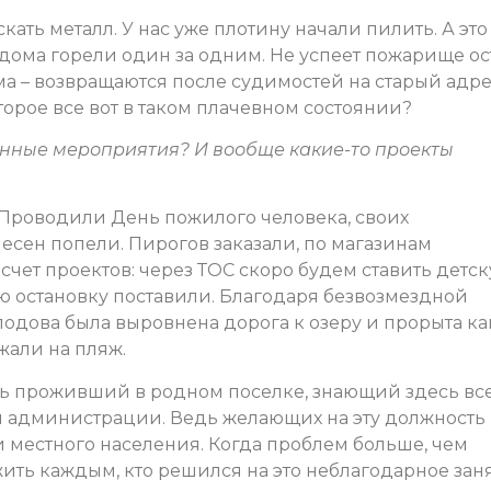
кать металл. У нас уже плотину начали пилить. А это
дома горели один за одним. Не успеет пожарище ос
ма – возвращаются после судимостей на старый адрес
торое все вот в таком плачевном состоянии?
енные мероприятия? И вообще какие-то проекты
. Проводили День пожилого человека, своих
есен попели. Пирогов заказали, по магазинам
счет проектов: через ТОС скоро будем ставить детс
ю остановку поставили. Благодаря безвозмездной
ова была выровнена дорога к озеру и прорыта ка
жали на пляж.
нь проживший в родном поселке, знающий здесь все
вы администрации. Ведь желающих на эту должность
и местного населения. Когда проблем больше, чем
ть каждым, кто решился на это неблагодарное заня