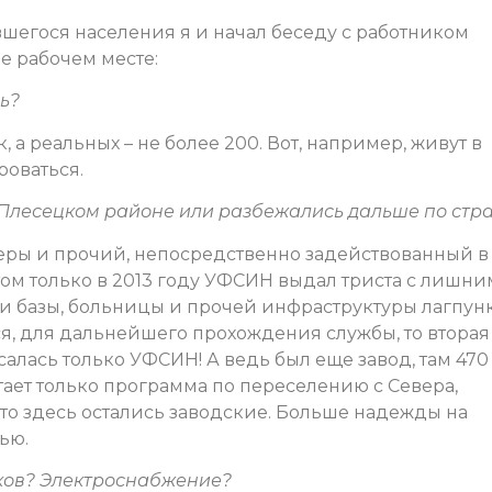
вшегося населения я и начал беседу с работником
е рабочем месте:
ь?
 а реальных – не более 200. Вот, например, живут в
роваться.
 Плесецком районе или разбежались дальше по стр
еры и прочий, непосредственно задействованный в
ом только в 2013 году УФСИН выдал триста с лишни
и базы, больницы и прочей инфраструктуры лагпунк
ся, для дальнейшего прохождения службы, то вторая
асалась только УФСИН! А ведь был еще завод, там 470
тает только программа по переселению с Севера,
что здесь остались заводские. Больше надежды на
ью.
ков? Электроснабжение?