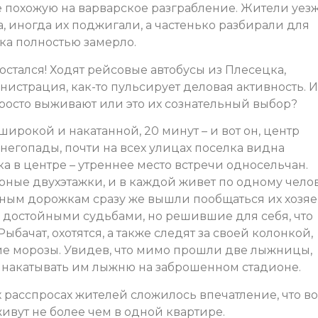
похожую на варварское разграбление. Жители уезж
а, иногда их поджигали, а частенько разбирали для
ка полностью замерло.
 остался! Ходят рейсовые автобусы из Плесецка,
нистрация, как-то пульсирует деловая активность. И
 просто выживают или это их сознательный выбор?
широкой и накатанной, 20 минут – и вот он, центр
егопады, почти на всех улицах поселка видна
а в центре – утреннее место встречи односельчан.
ирные двухэтажки, и в каждой живет по одному челов
ым дорожкам сразу же вышли пообщаться их хозяе
 достойными судьбами, но решившие для себя, что
бачат, охотятся, а также следят за своей колонкой,
е морозы. Увидев, что мимо прошли две лыжницы,
л накатывать им лыжню на заброшенном стадионе.
 расспросах жителей сложилось впечатление, что во
вут не более чем в одной квартире.