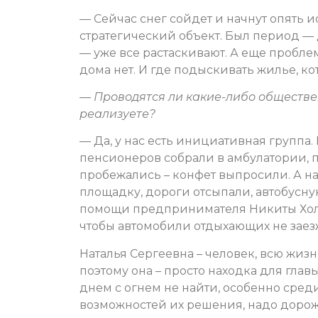
— Сейчас снег сойдет и начнут опять ис
стратегический объект. Был период — 
— уже все растаскивают. А еще пробле
дома нет. И где подыскивать жилье, ко
— Проводятся ли какие-либо обществ
реализуете?
— Да, у нас есть инициативная группа
пенсионеров собрали в амбулатории, п
пробежались – конфет выпросили. А на
площадку, дороги отсыпали, автобусну
помощи предпринимателя Никиты Холод
чтобы автомобили отдыхающих не заез
Наталья Сергеевна – человек, всю жиз
поэтому она – просто находка для гла
днем с огнем не найти, особенно сред
возможностей их решения, надо дорожи