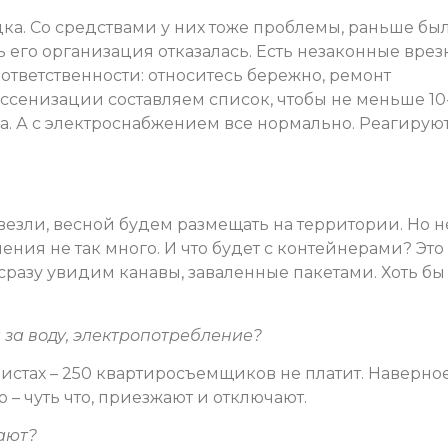
ка. Со средствами у них тоже проблемы, раньше бы
ь его организация отказалась. Есть незаконные врез
 ответственности: относитесь бережно, ремонт
ассенизации составляем список, чтобы не меньше 10
а. А с электроснабжением все нормально. Реагирую
ивезли, весной будем размещать на территории. Но н
еления не так много. И что будет с контейнерами? Это
и сразу увидим канавы, заваленные пакетами. Хоть бы
 за воду, электропотребление?
листах – 250 квартиросъемщиков не платит. Наверное
о – чуть что, приезжают и отключают.
ают?