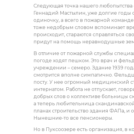
Следующая точка нашего любопытства – 
Геннадий Мастылин, уже долгие годы 
одиночку, а всего в пожарной команде 
тоже недобрым словом вспоминает врем
происходит, стараются справляться св
придут на помощь неравнодушные земл
В отличие от пожарной службы специа
погоде ходят пешком. Это врач и фель
учреждении – семеро. Здание 1939 года
смотрится вполне симпатично. Фельдш
посту. У нее огромный медицинский с
интернатом. Работа не отпускает, говор
добрых слов о коллективе больницы ск
а теперь любительница скандинавской
планах строительство здания ФАПа, и оп
Нынешние-то все пенсионеры.
Но в Пуксоозере есть организация, в к