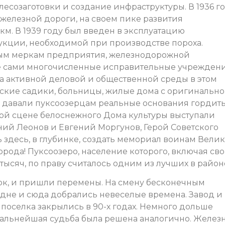
лесозаготовки и создание инфраструктуры. В 1936 г
железной дороги, на своем пике развития
 км. В 1939 году был введен в эксплуатацию
укции, необходимой при производстве пороха.
тным меркам предприятия, железнодорожной
кже сами многочисленные исправительные учрежден
а активной деловой и общественной среды в этом
тские садики, больницы, жилые дома с оригинальн
м давали пуксоозерцам реальные основания гордит
ой сцене белоснежного Дома культуры выступали
ний Леонов и Евгений Моргунов, Герой Советского
ь здесь, в глубинке, создать мемориал воинам Вели
рода! Пуксоозеро, население которого, включая св
 тысяч, по праву считалось одним из лучших в райо
ток, и пришли перемены. На смену бесконечным
 дне и сюда добрались невеселые времена. Завод и
поселка закрылись в 90-х годах. Немного дольше
 дальнейшая судьба была решена аналогично. Желез