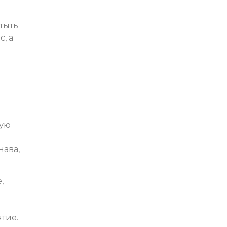
тыть
, а
кую
нава,
,
тие.