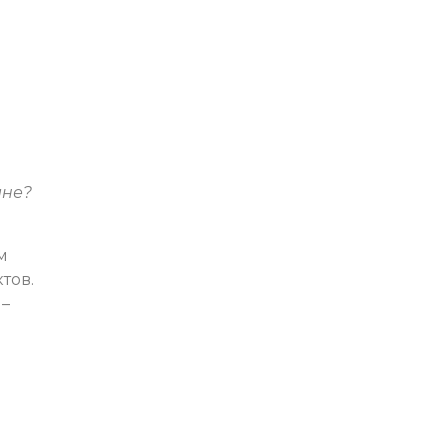
ане?
м
тов.
 –