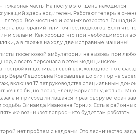
пожарная часть. На посту в этот день находился
служащий здесь водителем. Работают теперь в смен
– пятеро. Все местные и разных возрастов. Геннадий
ена возгораний, или точнее, поджогов. Если что-т
оими силами. Как хорошо, что при необходимости вс
яки, а в гараже на ходу две исправные машины!
листы поселковой амбулатории на вызовы при люб
дшер, а всего персонала в этом медицинском
 постройки доживает свой век, холодное, но с фаса
ер Вера Федоровна Красавцева до сих пор на свое
таж, включая 17 лет руководства специальным домо
ит: «Ушла бы, но врача, Елену Борисовну, жалко». Мн
азала и присоединившаяся к разговору ветеран зав
 ходьбы Зинаида Ивановна Горних. Есть в районных
ять же возникает вопрос – кто будет там работать.
оторой нет проблем с кадрами. Это лесничество, зад