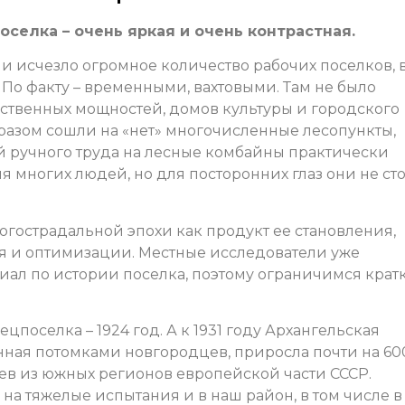
селка – очень яркая и очень контрастная.
т и исчезло огромное количество рабочих поселков, 
По факту – временными, вахтовыми. Там не было
ственных мощностей, домов культуры и городского
разом сошли на «нет» многочисленные лесопункты,
ой ручного труда на лесные комбайны практически
я многих людей, но для посторонних глаз они не ст
огострадальной эпохи как продукт ее становления,
я и оптимизации. Местные исследователи уже
иал по истории поселка, поэтому ограничимся крат
поселка – 1924 год. А к 1931 году Архангельская
нная потомками новгородцев, приросла почти на 60
цев из южных регионов европейской части СССР.
на тяжелые испытания и в наш район, в том числе в