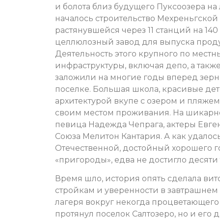
и болота близ будущего Пуксоозера на 
началось строительство Мехреньгской 
растянувшейся через 11 станций на 140
целлюлозный завод для выпуска прод
Деятельность этого крупного по мес
инфраструктуры, включая депо, а та
заложили на многие годы вперед зерн
поселке. Большая школа, красивые де
архитектурой вкупе с озером и пляже
своим местом проживания. На шикарн
певица Надежда Чепрага, актеры Евге
Союза Мелитон Кантария. А как удалос
Отечественной, достойный хорошего го
«пригороды», едва не достигло десяти
Время шло, история опять сделала ви
стройкам и уверенности в завтрашнем
лагеря вокруг некогда процветающего 
протянул поселок Салтозеро, но и его