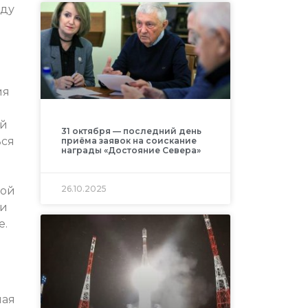
оду
ия
ой
31 октября — последний день
ься
приёма заявок на соискание
награды «Достояние Севера»
26.10.2025
кой
ои
не.
ная