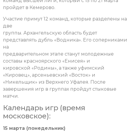
команд высшей лиги, который с 15 по 21 марта
пройдет в Кемерово.
Участие примут 12 команд, которые разделены на
две
группы. Архангельскую область будет
представлять дубль «Водника». Его соперниками
на
предварительном этапе станут молодежные
составы красноярского «Енисея» и
кировской «Родины», а также уфимский
«Кировец», арсеньевский «Восток» и
«Никельщик» из Верхнего Уфалея. После
завершения игр в группах пройдут стыковые
матчи.
Календарь игр (время
московское):
15 марта (понедельник)