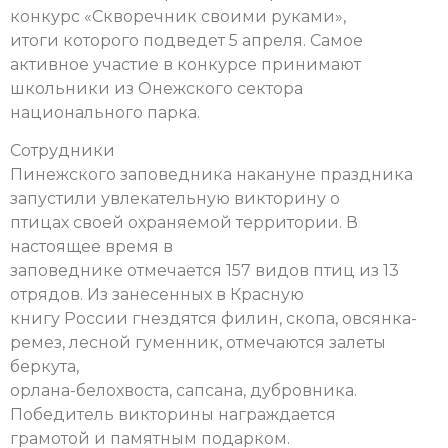
конкурс «Скворечник своими руками»,
итоги которого подведет 5 апреля. Самое
активное участие в конкурсе принимают
школьники из Онежского сектора
национального парка.
Сотрудники
Пинежского заповедника накануне праздника
запустили увлекательную викторину о
птицах своей охраняемой территории. В
настоящее время в
заповеднике отмечается 157 видов птиц из 13
отрядов. Из занесенных в Красную
книгу России гнездятся филин, скопа, овсянка-
ремез, лесной гуменник, отмечаются залеты
беркута,
орлана-белохвоста, сапсана, дубровника.
Победитель викторины награждается
грамотой и памятным подарком.