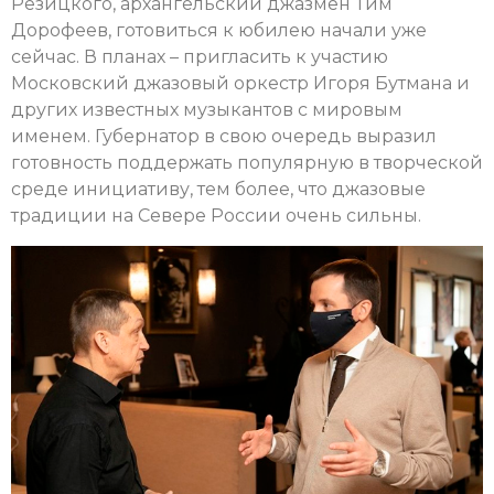
Резицкого, архангельский джазмен Тим
Дорофеев, готовиться к юбилею начали уже
сейчас. В планах – пригласить к участию
Московский джазовый оркестр Игоря Бутмана и
других известных музыкантов с мировым
именем. Губернатор в свою очередь выразил
готовность поддержать популярную в творческой
среде инициативу, тем более, что джазовые
традиции на Севере России очень сильны.