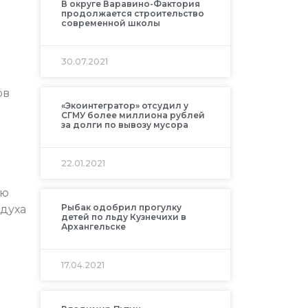
В округе Варавино-Фактория
продолжается строительство
современной школы
30.07.2021
ов
«Экоинтегратор» отсудил у
СГМУ более миллиона рублей
за долги по вывозу мусора
22.01.2021
ью
Рыбак одобрил прогулку
здуха
детей по льду Кузнечихи в
Архангельске
17.04.2021