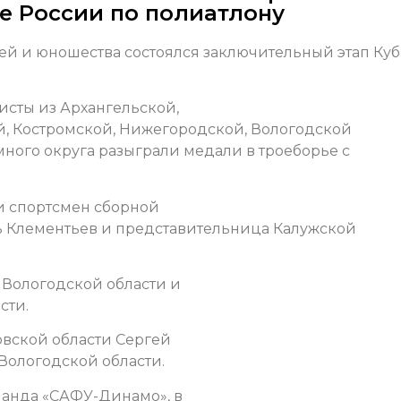
е России по полиатлону
тей и юношества состоялся заключительный этап Куб
сты из Архангельской,
, Костромской, Нижегородской, Вологодской
ного округа разыграли медали в троеборье с
и спортсмен сборной
ь Клементьев и представительница Калужской
 Вологодской области и
сти.
вской области Сергей
Вологодской области.
манда «САФУ-Динамо», в