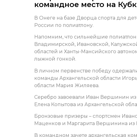
командное место на Кубк
В Онеге на базе Дворца спорта для де
России по полиатлону.
Напомним, что сильнейшие полиатлони
Владимирской, Ивановской, Калужской
областей и Ханты-Мансийского автоном
лыжной гонкой.
В личном первенстве победу одержал
команды Архангельской области Игор
области Мария Жиляева.
Серебро завоевали Иван Вершинин из
Елена Копытова из Архангельской обла
Бронзовые призеры – спортсмен Ивано
Маценков и Маргарита Вершинина из 
В командном зачете архангельская ко