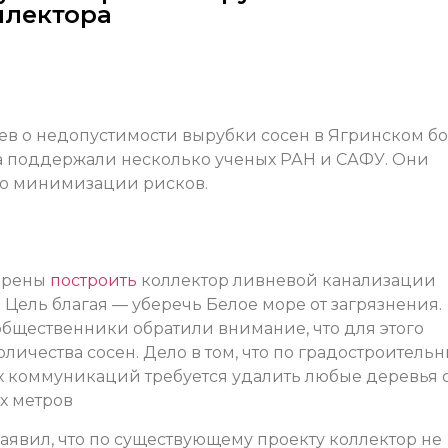
ллектора
 о недопустимости вырубки сосен в Ягринском б
а поддержали несколько ученых РАН и САФУ. Они
ью минимизации рисков.
мерены
построить
коллектор ливневой канализации
 Цель благая — уберечь Белое море от загрязнения.
общественники обратили внимание, что для этого
личества сосен. Дело в том, что по градостроитель
 коммуникаций требуется удалить любые деревья 
х метров
аявил, что по существующему проекту коллектор не