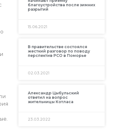
начинают приемку
с
благоустройства после зимних
разрытий
15.06.2021
ко
В правительстве состоялся
жесткий разговор по поводу
ти
перспектив РСО в Поморье
02.03.2021
Александр Цыбульский
ли
ответил на вопрос
жительницы Котласа
рия
ые.
23.03.2022