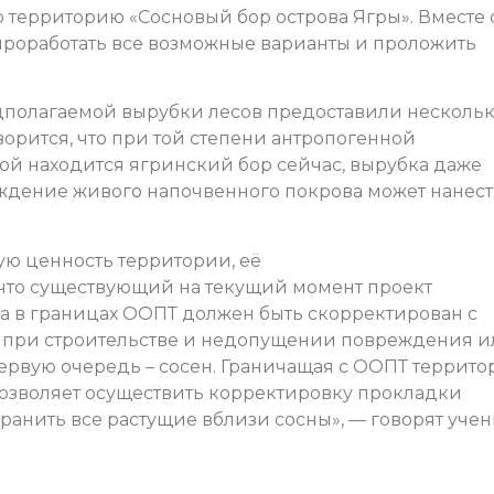
 территорию «Сосновый бор острова Ягры». Вместе 
роработать все возможные варианты и проложить
дполагаемой вырубки лесов предоставили несколь
орится, что при той степени антропогенной
ой находится ягринский бор сейчас, вырубка даже
ждение живого напочвенного покрова может нанес
ю ценность территории, её
 что существующий на текущий момент проект
ра в границах ООПТ должен быть скорректирован с
 при строительстве и недопущении повреждения и
ервую очередь – сосен. Граничащая с ООПТ террито
озволяет осуществить корректировку прокладки
ранить все растущие вблизи сосны», — говорят учен