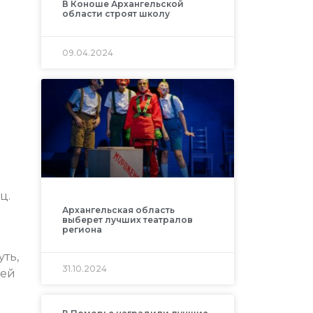
В Коноше Архангельской
области строят школу
09.04.2024
ц.
Архангельская область
выберет лучших театралов
региона
ть,
31.10.2024
рей