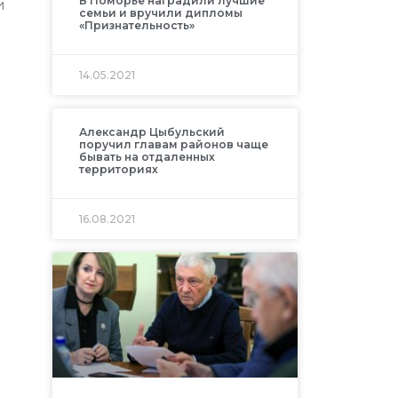
В Поморье наградили лучшие
и
семьи и вручили дипломы
«Признательность»
14.05.2021
Александр Цыбульский
поручил главам районов чаще
бывать на отдаленных
территориях
16.08.2021