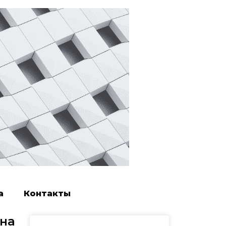
а
Контакты
 на