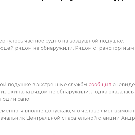
ернулось частное судно на воздушной подушке.
 людей рядом не обнаружили. Рядом с транспортным
ой подушке в экстренные службы
сообщил
очевиде
о из экипажа рядом не обнаружили. Лодка оказалась
 один сапог.
еменно, я вполне допускаю, что человек мог вымокну
л начальник Центральной спасательной станции Анд