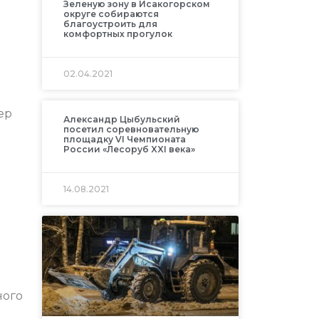
Зеленую зону в Исакогорском
округе собираются
благоустроить для
комфортных прогулок
02.04.2021
ер
Александр Цыбульский
посетил соревновательную
площадку VI Чемпионата
России «Лесоруб XXI века»
14.08.2021
ного