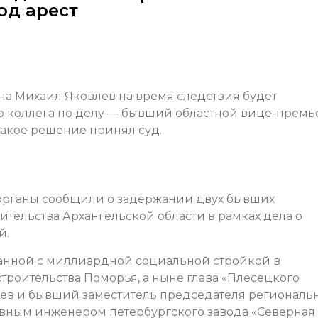
од арест
а Михаил Яковлев на время следствия будет
о коллега по делу — бывший областной вице-премь
Такое решение принял суд.
органы сообщили о задержании двух бывших
тельства Архангельской области в рамках дела о
й.
занной с миллиардной социальной стройкой в
троительства Поморья, а ныне глава «Плесецкого
ев и бывший заместитель председателя региональ
авным инженером петербургского завода «Северная