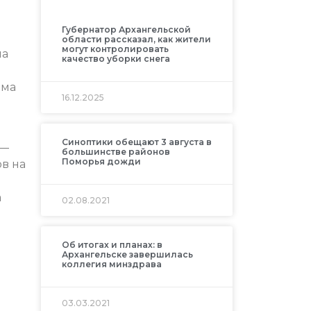
Губернатор Архангельской
области рассказал, как жители
могут контролировать
на
качество уборки снега
рма
16.12.2025
Синоптики обещают 3 августа в
 —
большинстве районов
Поморья дожди
ов на
а
02.08.2021
Об итогах и планах: в
Архангельске завершилась
коллегия минздрава
03.03.2021