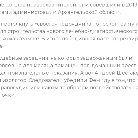
, со слов правоохранителей, они совершили в 2019
ками администрации Архангельской области.
ротолкнуть «своего» подрядчика по госконтракту 
ля строительства нового лечебно-диагностического
в Архангельске. В итоге победившая на тендере фи
е.
удебные заседния, на которых задержанным были
овлев на два месяца помещен под домашний арест
 дал признательные показания. А вот Андрей Шестак
 изолятор. Следователи убедили Фемиду в том, что
равосудия или каким-то образом воздействовать н
почки.