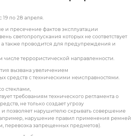
 19 по 28 апреля.
е и пресечение фактов эксплуатации
овень светопропускания которых не соответствует
, а также проводится для предупреждения и
м числе террористической направленности.
тия вызвана увеличением
ных средств с техническими неисправностями.
о стеклами,
твует требованиям технического регламента о
едств, не только создает угрозу
о и позволяет нарушителю скрывать совершение
 например, нарушение правил применения ремней
м, перевозка запрещенных предметов).