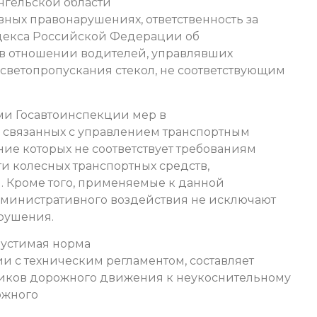
ангельской области
вных правонарушениях, ответственность за
 Кодекса Российской Федерации об
в отношении водителей, управлявших
светопропускания стекол, не соответствующим
и Госавтоинспекции мер в
связанных с управлением транспортным
ние которых не соответствует требованиям
ти колесных транспортных средств,
и. Кроме того, применяемые к данной
министративного воздействия не исключают
рушения.
пустимая норма
ии с техническим регламентом, составляет
тников дорожного движения к неукоснительному
ожного