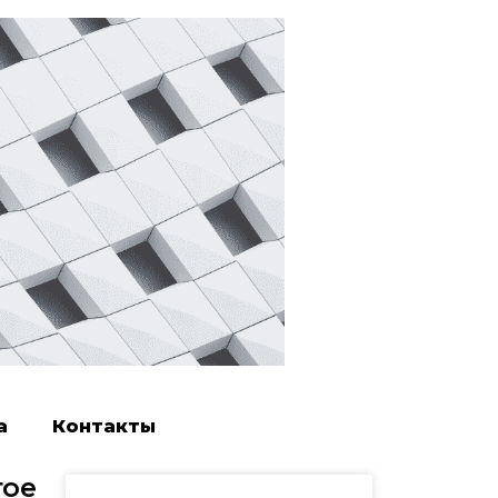
а
Контакты
тое