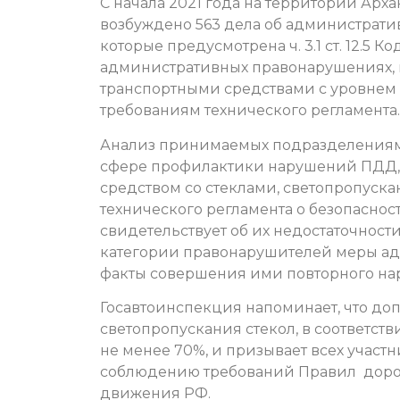
С начала 2021 года на территории Арх
возбуждено 563 дела об администрати
которые предусмотрена ч. 3.1 ст. 12.5
административных правонарушениях, 
транспортными средствами с уровнем 
требованиям технического регламента.
Анализ принимаемых подразделениям
сфере профилактики нарушений ПДД, 
средством со стеклами, светопропуска
технического регламента о безопаснос
свидетельствует об их недостаточност
категории правонарушителей меры ад
факты совершения ими повторного на
Госавтоинспекция напоминает, что до
светопропускания стекол, в соответств
не менее 70%, и призывает всех учас
соблюдению требований Правил дор
движения РФ.