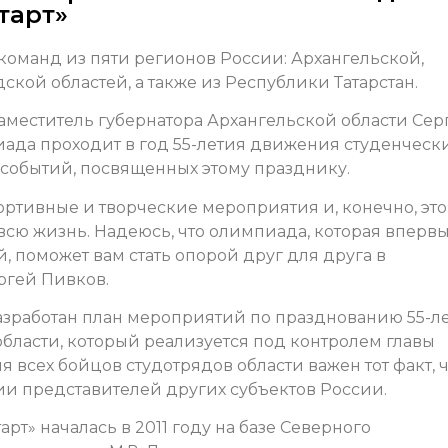
тарт»
команд из пяти регионов России: Архангельской,
ской областей, а также из Республики Татарстан.
меститель губернатора Архангельской области Сер
иада проходит в год 55-летия движения студенческ
 событий, посвященных этому празднику.
портивные и творческие мероприятия и, конечно, это
 всю жизнь. Надеюсь, что олимпиада, которая вперв
, поможет вам стать опорой друг для друга в
ргей Пивков.
разработан план мероприятий по празднованию 55-л
бласти, который реализуется под контролем главы
 всех бойцов студотрядов области важен тот факт, ч
ии представителей других субъектов России.
т» началась в 2011 году на базе Северного