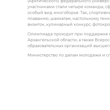
(Арктического) федерального универс
участниками стали четыре команды, сф
особый вид многоборья. Так, спортивны
плаванию, шахматам, настольному тенн
визиток, кулинарный конкурс, фотокрос
Олимпиада проходит при поддержке м
Архангельской области, а также Всер
образовательных организаций высшег
Министерство по делам молодежи и сп