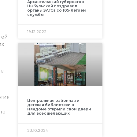
Архангельский губернатор
Цыбульский поздравил
органы ЗАГСа со 105-летием
службы
19.12.2022
гей
их
ые
етия
Центральная районная и
детская библиотеки в
Няндоме открыли свои двери
то
для всех желающих
23.10.2024