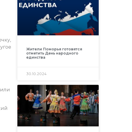
чку,
ругое
Жители Поморья готовятся
отметить День народного
единства
30.10.2024
щили
кий