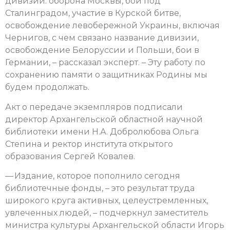
дивизии: оборона Москвы, бои под
Сталинградом, участие в Курской битве,
освобождение левобережной Украины, включая
Чернигов, с чем связано название дивизии,
освобождение Белоруссии и Польши, бои в
Германии, – рассказал эксперт. – Эту работу по
сохранению памяти о защитниках Родины мы
будем продолжать.
Акт о передаче экземпляров подписали
директор Архангельской областной научной
библиотеки имени Н.А. Добролюбова Ольга
Степина и ректор института открытого
образования Сергей Ковалев.
— Издание, которое пополнило сегодня
библиотечные фонды, – это результат труда
широкого круга активных, целеустремленных,
увлеченных людей, – подчеркнул заместитель
министра культуры Архангельской области Игорь