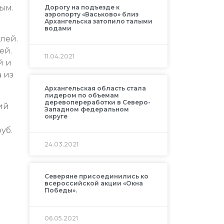
ым.
Дорогу на подъезде к
аэропорту «Васьково» близ
Архангельска затопило талыми
водами
лей.
ей.
11.04.2021
й и
 из
Архангельская область стала
лидером по объемам
деревопереработки в Северо-
ий
Западном федеральном
округе
уб.
24.03.2021
Северяне присоединились ко
всероссийской акции «Окна
Победы».
06.05.2021