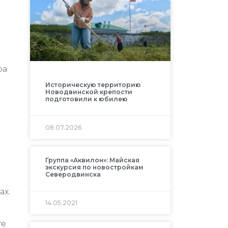
ра
Историческую территорию
Новодвинской крепости
подготовили к юбилею
08.07.2026
Группа «Аквилон»: Майская
экскурсия по новостройкам
Северодвинска
ах.
14.05.2021
те