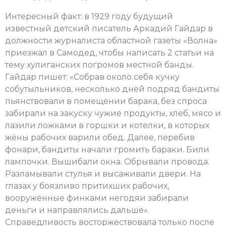
Интересный факт: в 1929 году будущий
известный детский писатель Аркадий Гайдар в
должности журналиста областной газеты «Волна»
приезжал в Самодед, чтобы написать 2 статьи на
тему хулиганских погромов местной банды.
Гайдар пишет: «Собрав около себя кучку
собутыльников, несколько дней подряд бандиты
пьянствовали в помещении барака, без спроса
забирали на закуску чужие продукты, хлеб, мясо и
лазили ложками в горшки и котелки, в которых
жёны рабочих варили обед. Далее, перебив
фонари, бандиты начали громить бараки. Били
лампочки. Вышибали окна. Обрывали провода.
Разламывали стулья и высаживали двери. На
глазах у боязливо притихших рабочих,
вооружённые финками негодяи забирали
деньги и направлялись дальше».
Справедливость восторжествовала только после