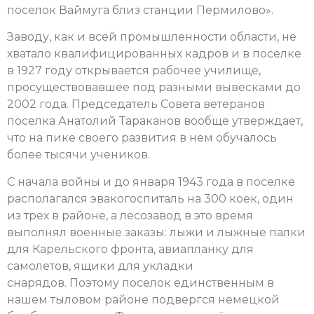
поселок Ваймуга близ станции Пермилово».
Заводу, как и всей промышленности области, не
хватало квалифицированных кадров и в поселке
в 1927 году открывается рабочее училище,
просуществовавшее под разными вывесками до
2002 года. Председатель Совета ветеранов
поселка Анатолий Тараканов вообще утверждает,
что на пике своего развития в нем обучалось
более тысячи учеников.
С начала войны и до января 1943 года в поселке
располагался эвакогоспиталь на 300 коек, один
из трех в районе, а лесозавод в это время
выполнял военные заказы: лыжи и лыжные палки
для Карельского фронта, авиапланку для
самолетов, ящики для укладки
снарядов. Поэтому поселок единственным в
нашем тыловом районе подвергся немецкой