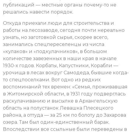
публикаций — местные органы почему-то не
решались навести порядок.
Откуда приехали люди для строительства и
работы на лесозаводе, сегодня почти нереально
узнать, но заготовкой сырья, скорее всего,
занимались спецпереселенцы из числа
«кулаков» и «подкулачников», в большом
количестве завезенных в наши края в начале
1930-х годов. Корбаты, Капустники, Корабли —
урочища в лесах вокруг Самодеда, бывшие когда-
то спецпоселками. Вот одно из редких
воспоминаний тех времен: «Семья, проживавшая
в Житомирской области, в 1931 году подверглась
раскулачиванию и высылке в Архангельскую
область на полустанок Левашка Плесецкого
района, а оттуда — за 25 км по болоту до Захарова
озера. Там был один-единственный барак.
Впоследствии все ссыльные были переведены в