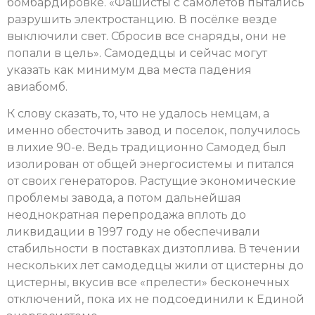
бомбардировке. «Фашисты с самолётов пытались
разрушить электростанцию. В посёлке везде
выключили свет. Сбросив все снаряды, они не
попали в цель». Самодедцы и сейчас могут
указать как минимум два места падения
авиабомб.
К слову сказать, то, что не удалось немцам, а
именно обесточить завод и поселок, получилось
в лихие 90-е. Ведь традиционно Самодед был
изолирован от общей энергосистемы и питался
от своих генераторов. Растущие экономические
проблемы завода, а потом дальнейшая
неоднократная перепродажа вплоть до
ликвидации в 1997 году не обеспечивали
стабильности в поставках дизтоплива. В течении
нескольких лет самодедцы жили от цистерны до
цистерны, вкусив все «прелести» бесконечных
отключений, пока их не подсоединили к Единой