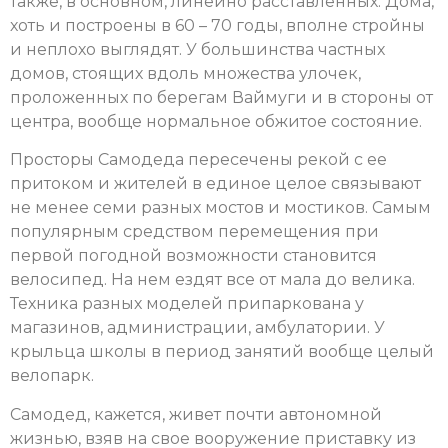
также, в основном, линейно расставленных. Дома,
хоть и построены в 60 – 70 годы, вполне стройны
и неплохо выглядят. У большинства частных
домов, стоящих вдоль множества улочек,
проложенных по берегам Ваймуги и в стороны от
центра, вообще нормальное обжитое состояние.
Просторы Самодеда пересечены рекой с ее
притоком и жителей в единое целое связывают
не менее семи разных мостов и мостиков. Самым
популярным средством перемещения при
первой погодной возможности становится
велосипед. На нем ездят все от мала до велика.
Техника разных моделей припаркована у
магазинов, администрации, амбулатории. У
крыльца школы в период занятий вообще целый
велопарк.
Самодед, кажется, живет почти автономной
жизнью, взяв на свое вооружение приставку из