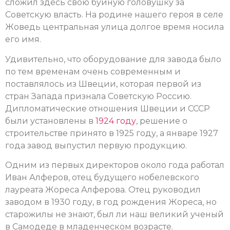
сложил здесь свою буйную головушку за
Советскую власть. На родине нашего героя в селе
Жоведь центральная улица долгое время носила
его имя.
Удивительно, что оборудование для завода было
по тем временам очень современным и
поставлялось из Швеции, которая первой из
стран Запада признала Советскую Россию.
Дипломатические отношения Швеции и СССР
были установлены в
1924 году
, решение о
строительстве принято в 1925 году, а январе 1927
года завод выпустил первую продукцию.
Одним из первых директоров около года работал
Иван Алферов, отец будущего нобелевского
лауреата Жореса Алферова. Отец руководил
заводом в 1930 году, в год рождения Жореса, но
старожилы не знают, был ли наш великий ученый
в Самодеде в младенческом возрасте.