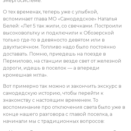
энергосистеме.
О тех временах, теперь уже с улыбкой,
вспоминает глава МО «Самодедское» Наталья
Белей: «Лет 5 так жили, со свечками. Построили
высоковольтку и подключили к Обозерской
только где-то в девяносто девятом или в
двухтысячном. Топливо надо было постоянно
доставать. Помню, приедешь на поезде в
Пермилово, на станции везде свет от железной
дороги, идешь в поселок — а впереди
кромешная мгла».
Вот примерно так можно и закончить экскурс в
самодедскую историю, чтобы перейти к
знакомству с настоящим временем. То
воспоминание про отключения света было уже в
конце нашего разговора с главой поселка, а
начинали мы с традиционных вопросов: