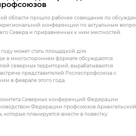
профсоюзов
кой области прошло рабочее совещание по обсужд
ежрегиональной конференции по актуальным вопро
го Севера и приравненных к ним местностей.
ом году может стать площадкой для
где в многостороннем формате обсуждаются
ей северных территорий, вырабатываются
 встрече представителей Рослеспрофсоюза с
им в феврале этого года.
гкомитета Северных конференций Федерации
уководством Федерации профсоюзов Архангельско
, которые планируется внести в повестку