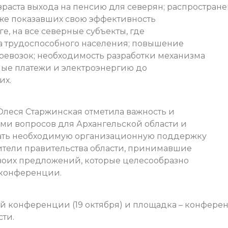
озраста выхода на пенсию для северян; распростран
же показавших свою эффективность
, на все северные субъекты, где
а трудоспособного населения; повышение
ревозок; необходимость разработки механизма
ые платежи и электроэнергию до
их.
Олеся Старжинская отметила важность и
ми вопросов для Архангельской области и
азать необходимую организационную поддержку
ители правительства области, принимавшие
своих предложений, которые целесообразно
 конференции.
й конференции (19 октября) и площадка – конфере
сти.