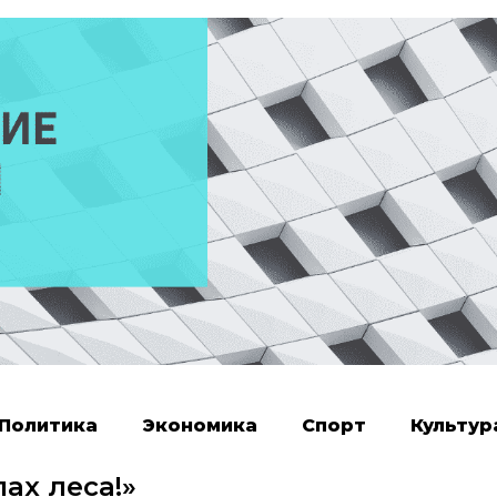
Политика
Экономика
Спорт
Культур
ах леса!»