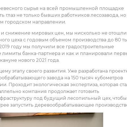
ревесного сырья на всей промышленной площадке
ь глаз не только бывших работников лесозавода, но
м городском направлении.
 и снижение мировых цен, мы нисколько не отошли
ного цеха с годовым объемом производства до 80 т
 2019 году мы получили все градостроительные
 лимиты банка-партнера и как и планировали перв
ануне нового 2021 года.
му этапу своего развития. Уже разработана проект
ообрабатывающего завода на 150 тысяч кубометров
и. Проходит экологическая экспертиза, которая ста
раллельно компания продолжает готовить
фраструктуру под будущий лесопильный цех, чтобы
трее запустить деревообрабатывающее производств