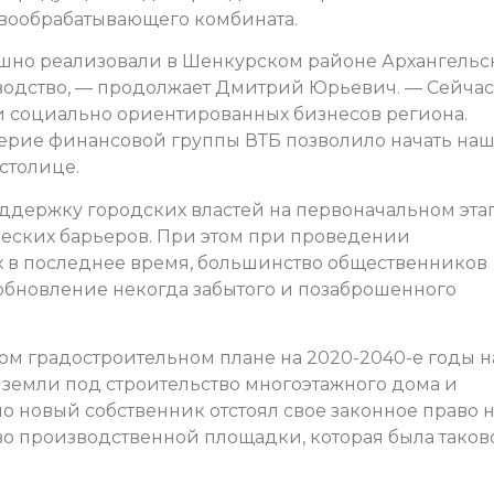
евообрабатывающего комбината.
ешно реализовали в Шенкурском районе Архангельс
водство, — продолжает Дмитрий Юрьевич. — Сейчас
и социально ориентированных бизнесов региона.
оверие финансовой группы ВТБ позволило начать на
столице.
ддержку городских властей на первоначальном этап
еских барьеров. При этом при проведении
 в последнее время, большинство общественников
зобновление некогда забытого и позаброшенного
ом градостроительном плане на 2020-2040-е годы н
 земли под строительство многоэтажного дома и
но новый собственник отстоял свое законное право 
о производственной площадки, которая была таков