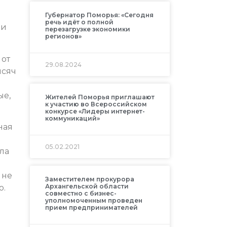
Губернатор Поморья: «Сегодня
речь идёт о полной
 и
перезагрузке экономики
регионов»
 от
29.08.2024
ысяч
ые,
Жителей Поморья приглашают
к участию во Всероссийском
конкурсе «Лидеры интернет-
коммуникаций»
ная
05.02.2021
ла
 не
Заместителем прокурора
Архангельской области
о.
совместно с бизнес-
уполномоченным проведен
прием предпринимателей