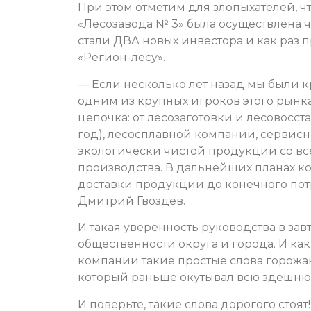
При этом отметим для злопыхателей, 
«Лесозавода № 3» была осуществлена ч
стали ДВА новых инвестора и как раз 
«Регион-лесу».
— Если несколько лет назад мы были к
одним из крупных игроков этого рынка,
цепочка: от лесозаготовки и лесовосст
год), лесосплавной компании, сервис
экологически чистой продукции со в
производства. В дальнейших планах к
доставки продукции до конечного пот
Дмитрий Гвоздев.
И такая уверенность руководства в з
общественности округа и города. И ка
компании такие простые слова горожан:
который раньше окутывал всю здешню
И поверьте, такие слова дорогого стоят!