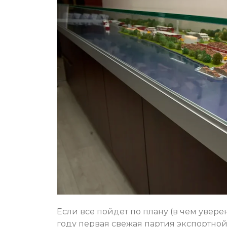
Если все пойдет по плану (в чем увере
году первая свежая партия экспортн