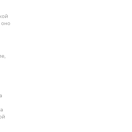
кой
 оно
ш
е,
а
на
ой