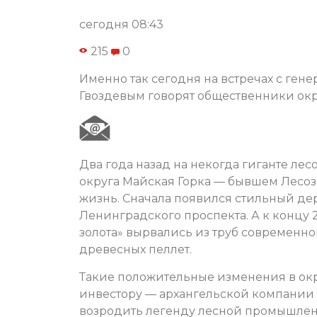
сегодня 08:43
215
0
Именно так сегодня на встречах с ге
Гвоздевым говорят общественники окр
Два года назад на некогда гиганте 
округа Майская Горка — бывшем Лесоз
жизнь. Сначала появился стильный дер
Ленинградского проспекта. А к концу 
золота» вырвались из труб современно
древесных пеллет.
Такие положительные изменения в окр
инвестору — архангельской компании 
возродить легенду лесной промышлен