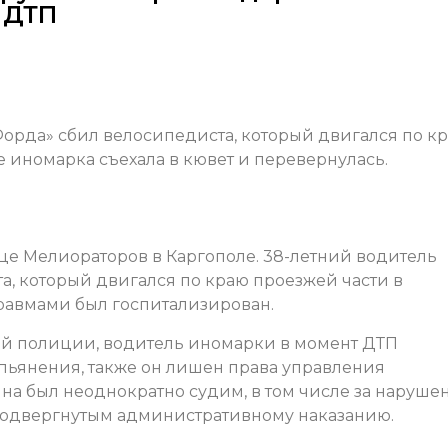
 ДТП
орда» сбил велосипедиста, который двигался по к
 иномарка съехала в кювет и перевернулась.
це Мелиораторов в Каргополе. 38-летний водитель
а, который двигался по краю проезжей части в
равмами был госпитализирован.
ой полиции, водитель иномарки в момент ДТП
опьянения, также он лишен права управления
на был неоднократно судим, в том числе за наруше
одвергнутым административному наказанию.