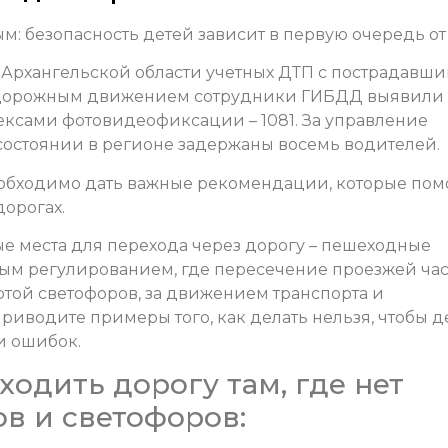
: безопасность детей зависит в первую очередь от 
х Архангельской области учетных ДТП с пострадавш
а дорожным движением сотрудники ГИБДД выявили 
ксами фотовидеофиксации – 1081. За управление
состоянии в регионе задержаны восемь водителей.
обходимо дать важные рекомендации, которые пом
дорогах.
ые места для перехода через дорогу – пешеходные
ым регулированием, где пересечение проезжей ча
отой светофоров, за движением транспорта и
иводите примеры того, как делать нельзя, чтобы д
и ошибок.
ходить дорогу там, где нет
в и светофоров: