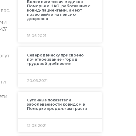
Более пяти тысяч медиков
Поморья и НАО, работавших с
вас.
ковид-пациентами, имеют
право выйти на пенсию
досрочно
ими
431
18.06.2021
огут
Северодвинску присвоено
почетное звание «Город
трудовой доблести»
20.05.2021
сти
ети
Суточные показатели
заболеваемости ковидом в
Поморье продолжают расти
13.08.2021