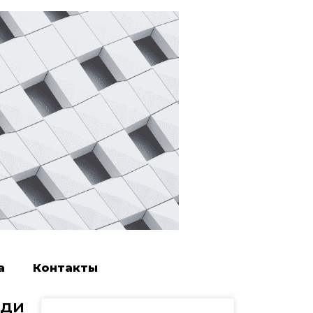
а
Контакты
ади