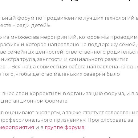
нальный форум по продвижению лучших технологий 
сте – ради детей!»
о из множества мероприятий, которое мы проводим
рафия» и которое направлено на поддержку семей,
ве семейных ценностей, ответственного родительств
истра труда, занятости и социального развития
в. – Вся наша совместная работа направлена на одн
 того, чтобы детство маленьких северян было
нес свои коррективы в организацию форума, и в 
в дистанционном формате.
 оценивают эксперты, а также стартует голосовани
профессионального признания». Проголосовать за
 мероприятия
и в
группе форума
.