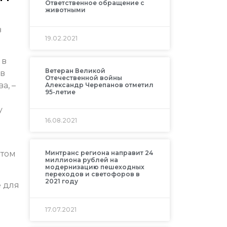
Ответственное обращение с
животными
в
19.02.2021
 в
Ветеран Великой
 в
Отечественной войны
а, –
Александр Черепанов отметил
95-летие
у
16.08.2021
этом
Минтранс региона направит 24
миллиона рублей на
модернизацию пешеходных
переходов и светофоров в
2021 году
е для
17.07.2021